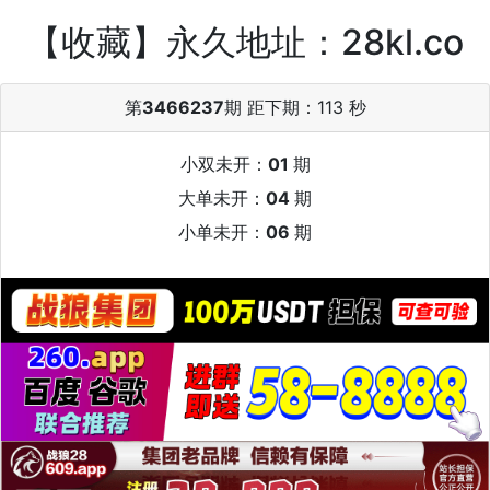
【收藏】永久地址：28kl.co
第
3466237
期 距下期：
113 秒
小双未开：
01
期
大单未开：
04
期
小单未开：
06
期