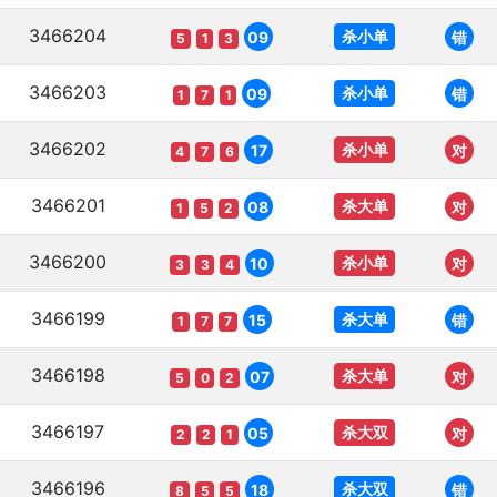
3466204
杀小单
09
错
5
1
3
3466203
杀小单
09
错
1
7
1
3466202
杀小单
17
对
4
7
6
3466201
杀大单
08
对
1
5
2
3466200
杀小单
10
对
3
3
4
3466199
杀大单
15
错
1
7
7
3466198
杀大单
07
对
5
0
2
3466197
杀大双
05
对
2
2
1
3466196
杀大双
18
错
8
5
5