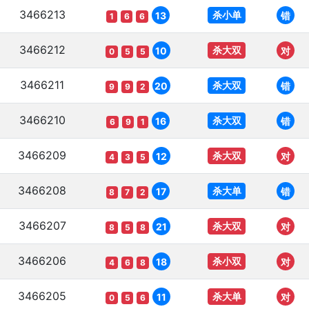
3466213
杀小单
13
错
1
6
6
3466212
杀大双
10
对
0
5
5
3466211
杀大双
20
错
9
9
2
3466210
杀大双
16
错
6
9
1
3466209
杀大双
12
对
4
3
5
3466208
杀大单
17
错
8
7
2
3466207
杀大双
21
对
8
5
8
3466206
杀小双
18
对
4
6
8
3466205
杀大单
11
对
0
5
6