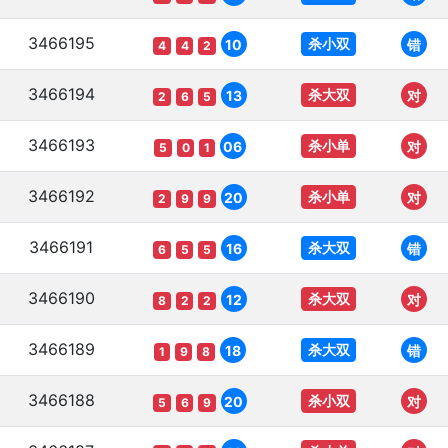
3466195
杀小双
10
错
4
4
2
3466194
杀大双
13
对
2
6
5
3466193
杀小单
06
对
5
0
1
3466192
杀小单
20
对
2
9
9
3466191
杀大双
16
错
6
5
5
3466190
杀大双
12
对
8
2
2
3466189
杀大双
18
错
1
9
8
3466188
杀小双
20
对
5
6
9