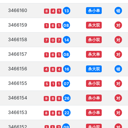
3466160
杀小单
13
错
8
4
1
3466159
杀大双
08
对
1
6
1
3466158
杀小双
14
对
7
0
7
3466157
杀大单
08
对
1
6
1
3466156
杀大双
16
错
4
8
4
3466155
杀小双
07
对
5
1
1
3466154
杀小单
26
对
9
8
9
3466153
杀小单
22
对
8
8
6
3466152
杀小双
09
对
1
1
7