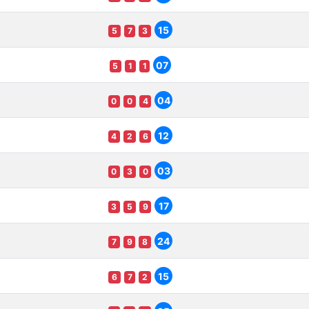
15
5
7
3
07
5
1
1
04
0
0
4
12
4
2
6
03
0
3
0
17
3
5
9
24
7
9
8
15
6
7
2