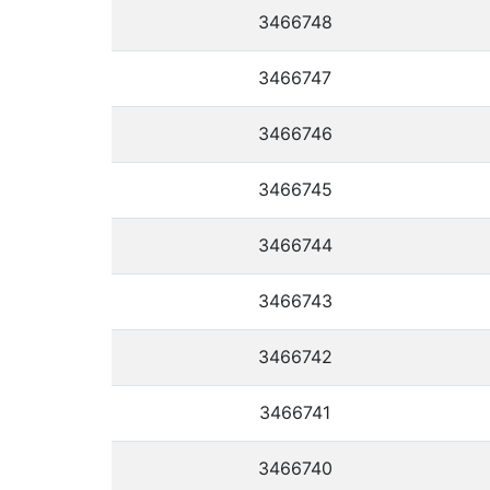
3466748
3466747
3466746
3466745
3466744
3466743
3466742
3466741
3466740