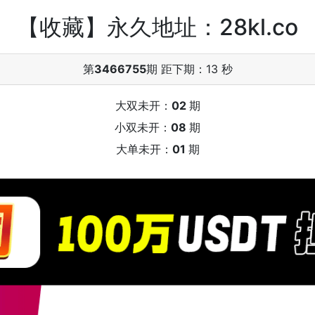
【收藏】永久地址：28kl.co
第
3466755
期 距下期：
12 秒
大双未开：
02
期
小双未开：
08
期
大单未开：
01
期