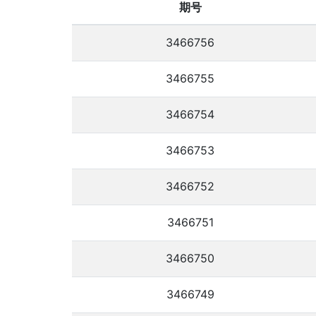
期号
3466756
3466755
3466754
3466753
3466752
3466751
3466750
3466749