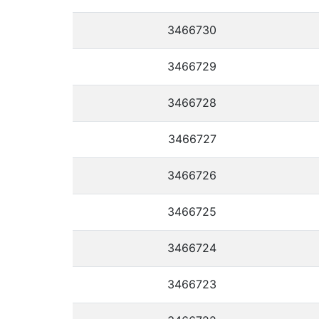
3466730
3466729
3466728
3466727
3466726
3466725
3466724
3466723