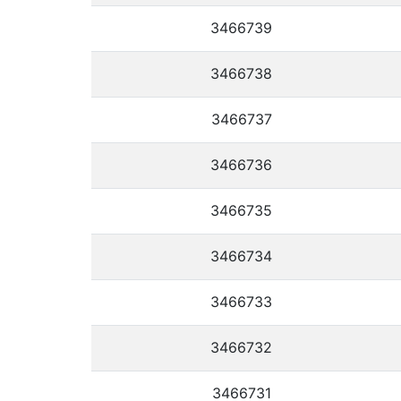
3466739
3466738
3466737
3466736
3466735
3466734
3466733
3466732
3466731