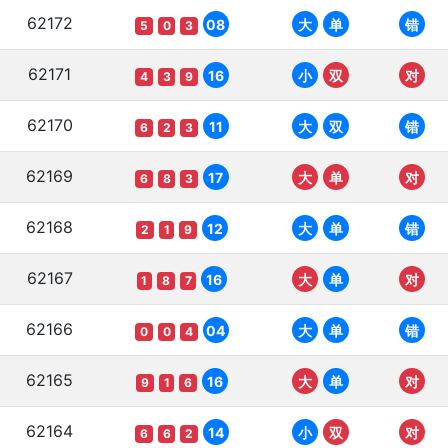
62172
08
大
单
错
5
0
3
62171
16
小
双
对
4
3
9
62170
11
大
双
错
6
2
3
62169
17
大
单
对
6
8
3
62168
12
大
单
错
2
1
9
62167
16
大
单
对
1
8
7
62166
04
大
单
错
0
0
4
62165
16
大
单
对
9
1
6
62164
14
小
双
对
6
6
2