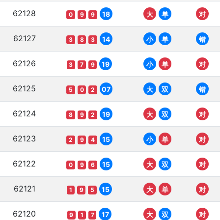
62128
18
大
单
对
0
9
9
62127
14
小
单
错
3
8
3
62126
19
小
单
对
3
7
9
62125
07
大
双
错
5
0
2
62124
19
大
双
对
8
9
2
62123
15
小
单
对
2
9
4
62122
15
大
双
对
0
9
6
62121
15
大
单
对
1
9
5
62120
17
大
双
对
9
1
7