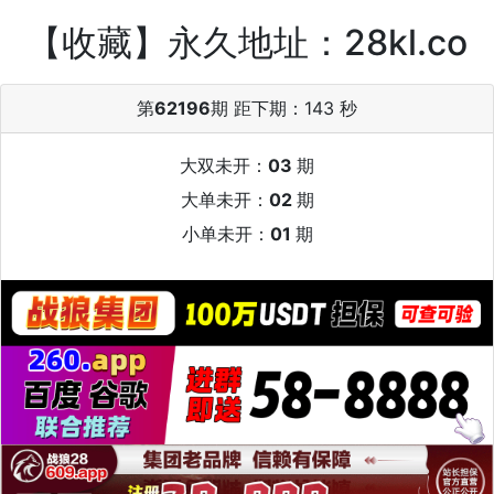
【收藏】永久地址：28kl.co
第
62196
期 距下期：
143 秒
大双未开：
03
期
大单未开：
02
期
小单未开：
01
期