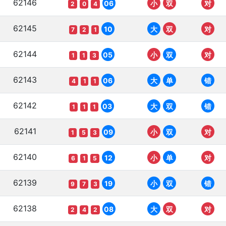
62146
06
小
双
对
2
0
4
62145
10
大
双
对
7
2
1
62144
05
小
双
对
1
1
3
62143
06
大
单
错
4
1
1
62142
03
大
双
错
1
1
1
62141
09
小
双
对
1
5
3
62140
12
小
单
对
6
1
5
62139
19
小
双
错
9
7
3
62138
08
大
双
对
2
4
2