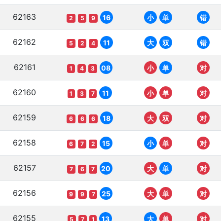
62163
16
小
单
错
2
5
9
62162
11
大
双
错
5
2
4
62161
08
小
单
对
1
4
3
62160
11
小
单
对
1
3
7
62159
18
大
双
对
6
6
6
62158
15
小
单
对
6
7
2
62157
20
大
单
对
7
6
7
62156
25
大
单
对
9
9
7
62155
13
大
单
对
5
7
1