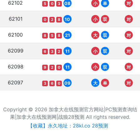
62102
08
小
单
对
5
0
3
62101
10
小
双
对
0
2
8
62100
21
大
双
对
8
5
8
62099
11
小
双
对
6
3
2
62098
11
小
双
对
9
2
0
62097
09
大
单
对
3
6
0
Copyright © 2026 加拿大在线预测官方网站|PC预测查询结
果|加拿大在线预测网|战狼28预测 All rights reserved.
【收藏】永久地址：28kl.co 28预测