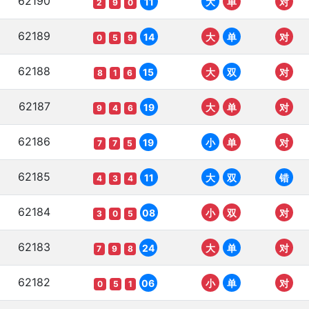
62190
11
大
单
对
2
9
0
62189
14
大
单
对
0
5
9
62188
15
大
双
对
8
1
6
62187
19
大
单
对
9
4
6
62186
19
小
单
对
7
7
5
62185
11
大
双
错
4
3
4
62184
08
小
双
对
3
0
5
62183
24
大
单
对
7
9
8
62182
06
小
单
对
0
5
1