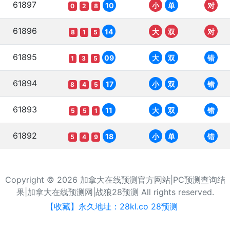
61897
10
小
单
对
0
2
8
61896
14
大
双
对
8
1
5
61895
09
大
双
错
1
3
5
61894
17
小
双
错
8
4
5
61893
11
大
双
错
5
5
1
61892
18
小
单
错
5
4
9
Copyright © 2026 加拿大在线预测官方网站|PC预测查询结
果|加拿大在线预测网|战狼28预测 All rights reserved.
【收藏】永久地址：28kl.co 28预测