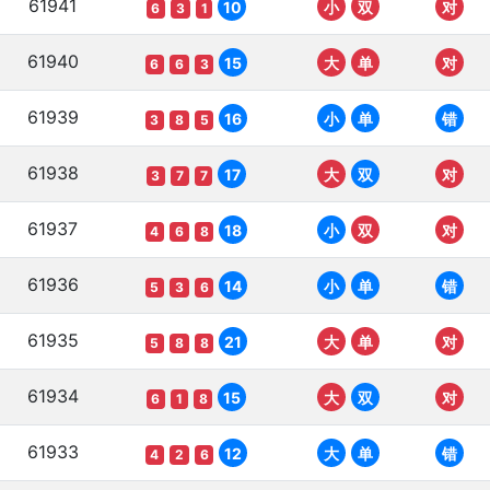
61941
10
小
双
对
6
3
1
61940
15
大
单
对
6
6
3
61939
16
小
单
错
3
8
5
61938
17
大
双
对
3
7
7
61937
18
小
双
对
4
6
8
61936
14
小
单
错
5
3
6
61935
21
大
单
对
5
8
8
61934
15
大
双
对
6
1
8
61933
12
大
单
错
4
2
6